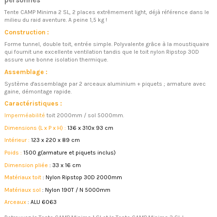
personnes
Tente CAMP Minima 2 SL, 2 places extrêmement light, déjà référence dans le
milieu du raid aventure. A peine 1,5 kg !
Construction :
Forme tunnel, double toit, entrée simple. Polyvalente grâce à la moustiquaire
qui fournit une excellente ventilation tandis que le toit nylon Ripstop 30D
assure une bonne isolation thermique.
Assemblage :
Système d'assemblage par 2 arceaux aluminium + piquets ; armature avec
gaine, démontage rapide.
Caractéristiques :
Imperméabilité
toit 2000mm / sol 5000mm.
Dimensions (L x P x H) :
136 x 310x 93 cm
Intérieur :
123 x 220 x 89 cm
Poids :
1500 g(armature et piquets inclus)
Dimension pliée
: 33 x 16 cm
Matériaux toit
: Nylon Ripstop 30D 2000mm
Matériaux sol
: Nylon 190T / N 5000mm
Arceaux
: ALU 6063