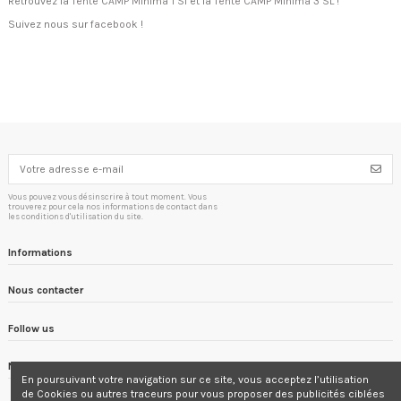
Retrouvez la
Tente CAMP Minima 1 Sl
et la
Tente CAMP Minima 3 SL !
Suivez nous sur
facebook
!
Vous pouvez vous désinscrire à tout moment. Vous
trouverez pour cela nos informations de contact dans
les conditions d'utilisation du site.
Informations
Nous contacter
Follow us
Newsletter
En poursuivant votre navigation sur ce site, vous acceptez l’utilisation
de Cookies ou autres traceurs
pour vous proposer
des publicités ciblées