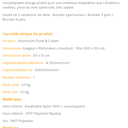
moustiquaire. Design profilé pour une meilleure adaptation aux conditions
ventées, prise au vent optimisée, très stable.
Existe en 3 variations de taille : Bronder 2personnes / Bronder 3 pers /
Bronder 4 pers
Caractéristique du produit
Arceaux
: Aluminium Dural 8,5 diam
Dimensions
(Largeur x Profondeur x Hauteur) : 150x 340 x 130 cm
Dimensions pliée
: 50 x 15 cm
Imperméabilité extérieure
: 6 000mm/cm²
Imperméabilité sol
: 10000mm/cm²
Nombre d'entrées
: 1
Poids max
: 3.7 kg
Poids min
: 3.1 kg
Matériaux
Face interne : breathable Nylon 190T + moustiquaire
Face externe : 210T Polyester Ripstop
Sol : 190T Polyester
Montage