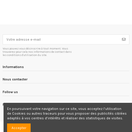
Vous pouvez vous désinscrire à tout moment. Vous
trouverez pour cela nos informations de contact dans
les conditions d'utilisation du site.
Informations
Nous contacter
Follow us
Newsletter
En poursuivant votre navigation sur ce site, vous acceptez l’utilisation
de Cookies ou autres traceurs
pour vous proposer
des publicités ciblées
adaptés à vos centres d’intérêts et réaliser des statistiques de visites.
Accepter