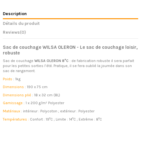
Description
Détails du produit
Reviews
(0)
Sac de couchage WILSA OLERON - Le sac de couchage loisir,
robuste
Sac de couchage
WILSA OLERON 8°C
: de fabrication robuste il sera parfait
pour les petites sorties l’été. Pratique, il se fera oublié la journée dans son
sac de rangement.
Poids
: 1kg
Dimensions
: 190 x 75 cm
Dimensions plié
: 18 x 32 cm (8L)
Garnissage
: 1 x 200 g/m² Polyester
Matériaux
: intérieur : Polycoton ; extérieur : Polyester
Températures :
Confort : 19°C ; Limite : 14°C ; Extrême : 8°C