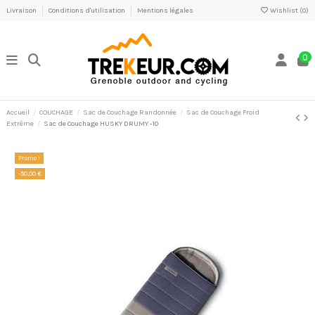
Livraison
Conditions d'utilisation
Mentions légales
Wishlist (
0
)
0
Accueil
COUCHAGE
Sac de Couchage Randonnée
Sac de Couchage Froid
Extrême
Sac de Couchage HUSKY DRUMY -10
Promo !
-50,00 €