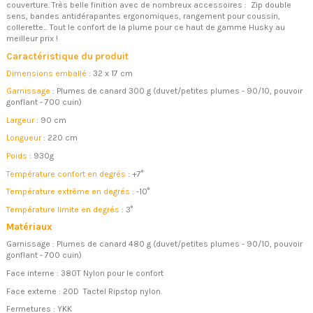
couverture. Très belle finition avec de nombreux accessoires : Zip double
sens, bandes antidérapantes ergonomiques, rangement pour coussin,
collerette... Tout le confort de la plume pour ce haut de gamme Husky au
meilleur prix !
Caractéristique du produit
Dimensions emballé
: 32 x 17 cm
Garnissage
: Plumes de canard 300 g (duvet/petites plumes - 90/10, pouvoir
gonflant - 700 cuin)
Largeur
: 90 cm
Longueur
: 220 cm
Poids
: 930g
Température confort en degrés
: +7°
Température extrême en degrés
: -10°
Température limite en degrés
: 3°
Matériaux
Garnissage : Plumes de canard 480 g (duvet/petites plumes - 90/10, pouvoir
gonflant - 700 cuin)
Face interne : 380T Nylon pour le confort
Face externe : 20D Tactel Ripstop nylon.
Fermetures : YKK