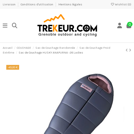
Livraison
Conditions d'utilisation
Mentions légales
Wishlist (
0
)
0
Accueil
COUCHAGE
Sac de Couchage Randonnée
Sac de Couchage Froid
Extrême
Sac de Couchage HUSKY ANAPURNA -28 Ladies
-45,00 €