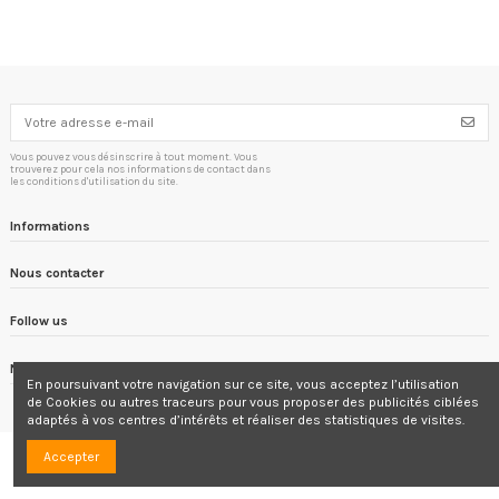
Vous pouvez vous désinscrire à tout moment. Vous
trouverez pour cela nos informations de contact dans
les conditions d'utilisation du site.
Informations
Nous contacter
Follow us
Newsletter
En poursuivant votre navigation sur ce site, vous acceptez l’utilisation
de Cookies ou autres traceurs
pour vous proposer
des publicités ciblées
adaptés à vos centres d’intérêts et réaliser des statistiques de visites.
Accepter