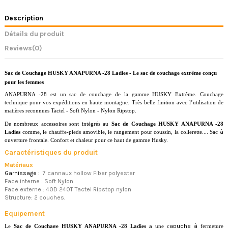
Description
Détails du produit
Reviews
(0)
Sac de Couchage HUSKY ANAPURNA -28 Ladies - Le sac de couchage extrême conçu
pour les femmes
ANAPURNA -28
est un sac de couchage de la gamme HUSKY Extrême. Couchage
technique pour vos expéditions en haute montagne. Très belle finition avec l’utilisation de
matières reconnues Tactel - Soft Nylon - Nylon Ripstop.
De nombreux accessoires sont intégrés au
Sac de Couchage HUSKY ANAPURNA -28
à
Ladies
comme, le chauffe-pieds amovible, le rangement pour coussin, la collerette.... Sac
ouverture frontale. Confort et chaleur pour ce haut de gamme Husky.
Caractéristiques du produit
Matériaux
Garnissage :
7 cannaux hollow Fiber polyester
Face interne : Soft Nylon
Face externe : 40D 240T Tactel Ripstop nylon
Structure: 2 couches.
Equipement
apuche à
Le
Sac de Couchage HUSKY ANAPURNA -28 Ladies a
une c
fermeture