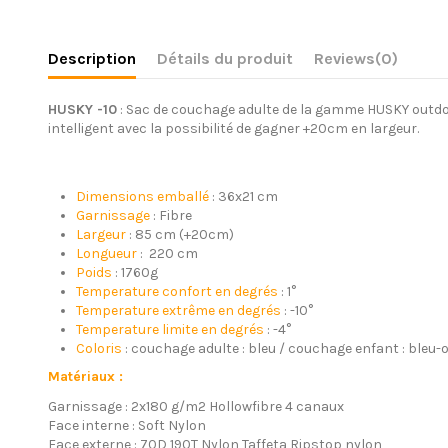
Description
Détails du produit
Reviews
(0)
HUSKY -10
: Sac de couchage adulte de la gamme HUSKY outdo
intelligent avec la possibilité de gagner +20cm en largeur.
Dimensions emballé
: 36x21 cm
Garnissage
: Fibre
Largeur
: 85 cm (+20cm)
Longueur
: 220 cm
Poids
: 1760g
Temperature confort en degrés
: 1°
Temperature extrême en degrés
: -10°
Temperature limite en degrés
: -4°
Coloris
: couchage adulte : bleu / couchage enfant : bleu-
Matériaux :
Garnissage : 2x180 g/m2 Hollowfibre 4 canaux
Face interne : Soft Nylon
Face externe : 70D 190T Nylon Taffeta Ripstop nylon