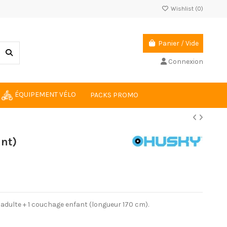
Wishlist (
0
)
Panier
/
Vide
Connexion
ÉQUIPEMENT VÉLO
PACKS PROMO
ant)
e adulte + 1 couchage enfant (longueur 170 cm).