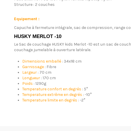
Structure : 2 couches
Equipement :
Capuche à fermeture intégrale, sac de compression, range cou
HUSKY MERLOT -10
Le Sac de couchage HUSKY kids Merlot -10 est un sac de couch
couchage jumelable à ouverture latérale.
Dimensions emballé
:
34x18 cm
Garnissage
:
Fibre
Largeur
:
70 cm
Longueur
:
170 cm
Poids
:
1290g
Temperature confort en degrés
:
5°
Temperature extrême en degrés
:
-10°
Temperature limite en degrés
:
-2°