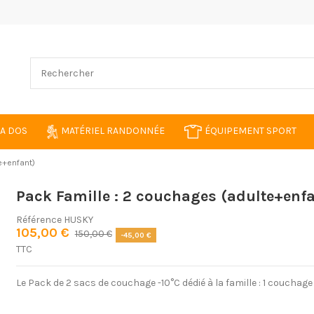
 A DOS
MATÉRIEL RANDONNÉE
ÉQUIPEMENT SPORT
e+enfant)
Pack Famille : 2 couchages (adulte+enf
Référence
HUSKY
105,00 €
150,00 €
-45,00 €
TTC
Le Pack de 2 sacs de couchage -10°C dédié à la famille : 1 couchag