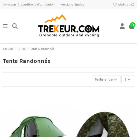
Livraison
Conditions d'utilisation
Mentions légales
Wishlist (
0
)
0
Accueil
TENTE
Tente Randonnée
Tente Randonnée
Pertinence
2