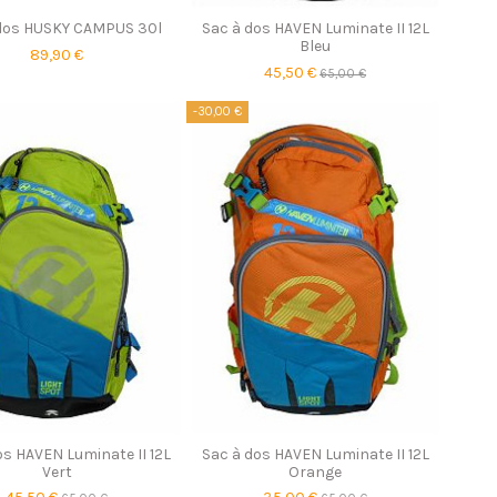
 dos HUSKY CAMPUS 30l
Sac à dos HAVEN Luminate II 12L
Bleu
89,90 €
45,50 €
65,00 €
-30,00 €
os HAVEN Luminate II 12L
Sac à dos HAVEN Luminate II 12L
Vert
Orange