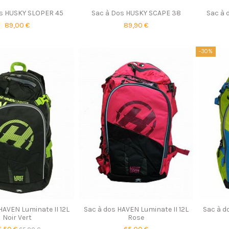
os HUSKY SLOPER 45
Sac à Dos HUSKY SCAPE 38
Sac à
89,00 €
89,90 €
-30%
HAVEN Luminate II 12L
Sac à dos HAVEN Luminate II 12L
Sac à d
Noir Vert
Rose