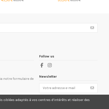
45,50 €
35,00 €
65,00 €
65,00 €
Follow us
Newsletter
a notre formulaire de
Vous pouvez vous désinscrire à tout
és ciblées adaptés à vos centres d’intérêts et réaliser des
moment. Vous trouverez pour cela nos
informations de contact dans les conditions
d'utilisation du site.