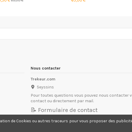
5,50 €
65,00 €
65,00 €
Nous contacter
Trekeur.com
Seyssins
Pour toutes questions vous pouvez nous contacter vi
contact ou directement par mail.
📝 Formulaire de contact
contact@trekeur.com
isation de Cookies ou autres traceurs
pour vous proposer
des publicit